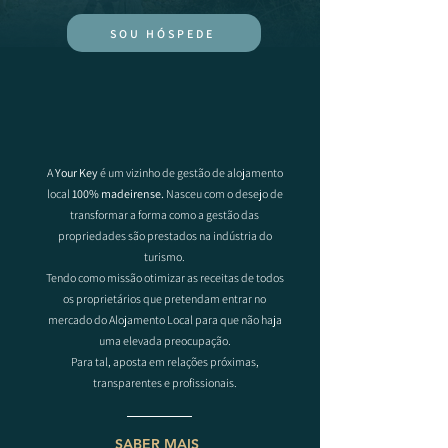
SOU HÓSPEDE
A
Your Key
é um vizinho de gestão de alojamento
local
100% madeirense.
Nasceu com o desejo de
transformar a forma como a gestão das
propriedades são prestados na indústria do
turismo.
Tendo como missão otimizar as receitas de todos
os proprietários que pretendam entrar no
mercado do Alojamento Local para que não haja
uma elevada preocupação.
Para tal, aposta em relações próximas,
transparentes e profissionais.
SABER MAIS