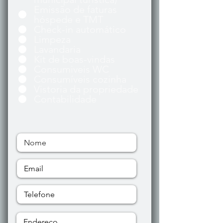
Emissão de faturas
hóspede e TMT
Check-in automático
Limpeza
Lavandaria
Kit de boas-vindas
Consumiveis WC
Consumíveis cozinha
Vistoria da propriedade
Contabilidade