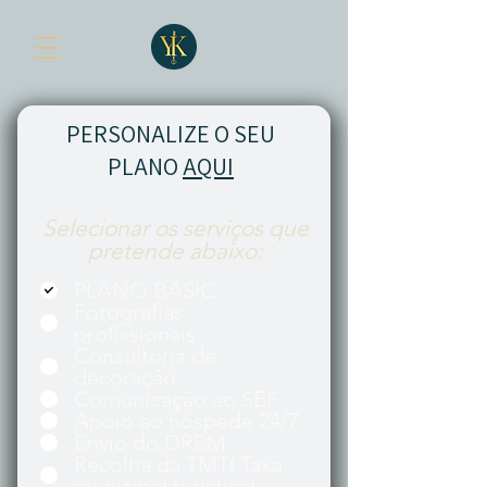
PERSONALIZE O SEU
PLANO
AQUI
Selecionar os serviços que
pretende abaixo:
PLANO BASIC
Fotografias
profissionais
Consultoria de
decoração
Comunicação ao SEF
Apoio ao hóspede 24/7
Envio do DREM
Recolha da TMT( Taxa
municipal turística)