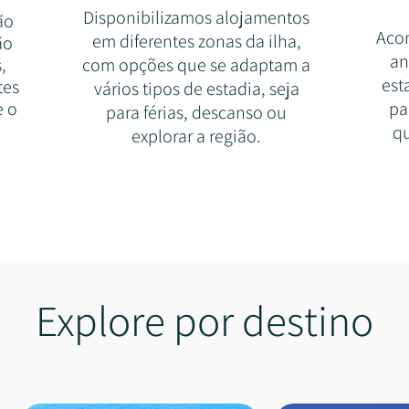
Disponibilizamos alojamentos
ão
Aco
em diferentes zonas da ilha,
ão
an
,
com opções que se adaptam a
est
tes
vários tipos de estadia, seja
e o
pa
para férias, descanso ou
qu
explorar a região.
Explore por destino