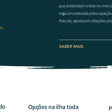
que pretendam entrar no merca
haja uma elevada preocupação
Para tal, aposta em relações pr
SABER MAIS
do
Opções na ilha toda
P