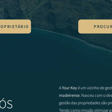
ROPRIETÁRIO
PROCU
A
Your Key
é um vizinho de ges
madeirense.
Nasceu com o dese
ÓS
gestão das propriedades são pr
Tendo como missão otimizar as 