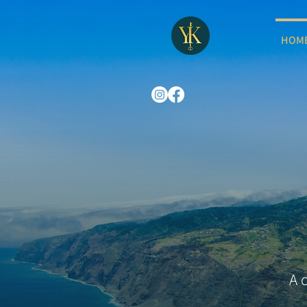
HOM
A 