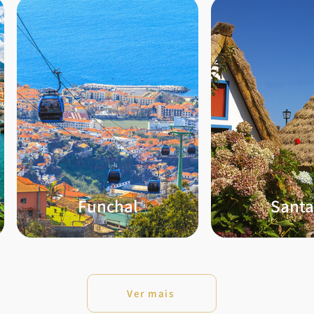
Funchal
Sant
Ver mais